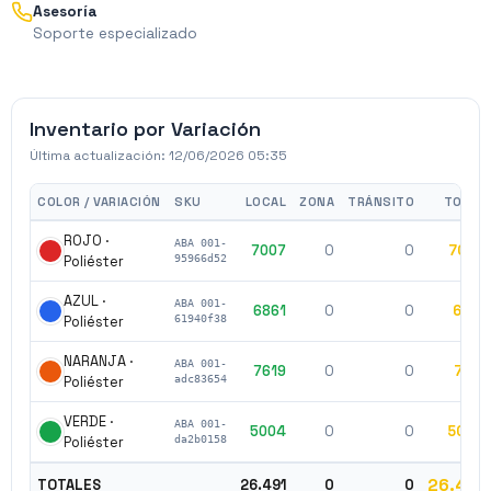
Asesoría
Soporte especializado
Inventario por Variación
Última actualización:
12/06/2026 05:35
COLOR / VARIACIÓN
SKU
LOCAL
ZONA
TRÁNSITO
TOTAL
ROJO ·
ABA 001-
7007
0
0
7007
Poliéster
95966d52
AZUL ·
ABA 001-
6861
0
0
6861
Poliéster
61940f38
NARANJA ·
ABA 001-
7619
0
0
7619
Poliéster
adc83654
VERDE ·
ABA 001-
5004
0
0
5004
Poliéster
da2b0158
26.491
TOTALES
26.491
0
0