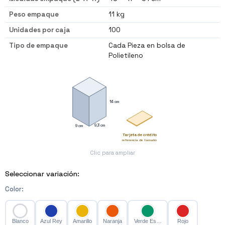
Peso empaque
11 kg
Unidades por caja
100
Tipo de empaque
Cada Pieza en bolsa de
Polietileno
14 cm
9,3 cm
9 cm
Tarjeta de crédito
referencia de tamaño
Clic para ampliar
Seleccionar variación:
Color
:
Blanco
Azul Rey
Amarillo
Naranja
Verde Esmeralda
Rojo