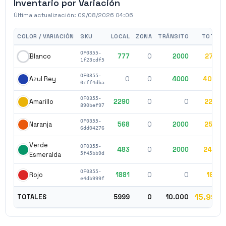
Inventario por Variación
Última actualización:
09/08/2026 04:06
COLOR / VARIACIÓN
SKU
LOCAL
ZONA
TRÁNSITO
TOTAL
OF0355-
777
0
2000
2777
Blanco
1f23cdf5
OF0355-
0
0
4000
4000
Azul Rey
0cff4dba
OF0355-
2290
0
0
2290
Amarillo
890bef97
OF0355-
568
0
2000
2568
Naranja
6dd04276
Verde
OF0355-
483
0
2000
2483
Esmeralda
5f45bb9d
OF0355-
1881
0
0
1881
Rojo
e4db999f
15.999
TOTALES
5999
0
10.000