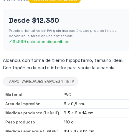
Desde
$12.350
Precio orientativo sin IVA y sin marcación. Los precios finales
deben solicitarse en una cotización.
✓
15.999 unidades disponibles
Alcancía con forma de tierno hipopótamo, tamaño ideal.
Con tapón en la parte inferior para vaciar la alcancía.
TAMPO. VARIEDADES EMP/DES 1 TINTA
Material
PVC
Área de impresión
3 x 0,8 cm.
Medidas producto (L×A×H)
9.3 × 9 × 14 cm
Peso producto
110 g
Medidas empaque (L×A×H)
49 × 47 × 61 cm