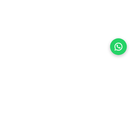
Flea Market
Enlaces rápidos
jjimenez@fleamarket.com.co
Inicio
https://www.fleamarket.com.co
Catálogo
Categorías