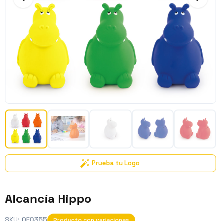
Prueba tu Logo
Alcancía Hippo
SKU:
OF0355
Producto con variaciones