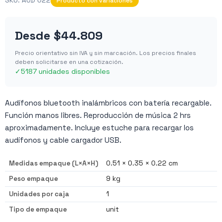
SKU:
AUD 022
Producto con variaciones
Desde
$44.809
Precio orientativo sin IVA y sin marcación. Los precios finales
deben solicitarse en una cotización.
✓
5187 unidades disponibles
Audífonos bluetooth inalámbricos con batería recargable.
Función manos libres. Reproducción de música 2 hrs
aproximadamente. Incluye estuche para recargar los
audífonos y cable cargador USB.
Medidas empaque (L×A×H)
0.51 × 0.35 × 0.22 cm
Peso empaque
9 kg
Unidades por caja
1
Tipo de empaque
unit