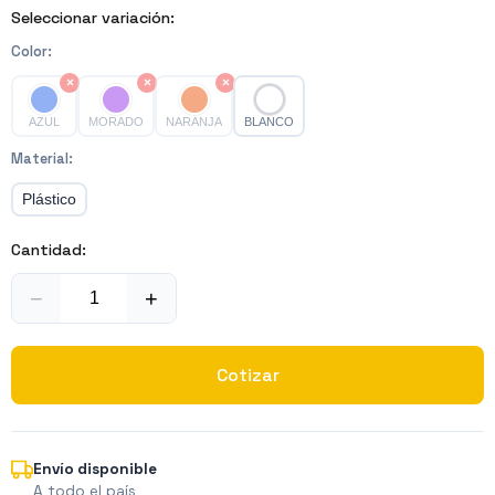
Seleccionar variación:
Color
:
×
×
×
AZUL
MORADO
NARANJA
BLANCO
Material
:
Plástico
Cantidad:
−
+
Cotizar
Envío disponible
A todo el país