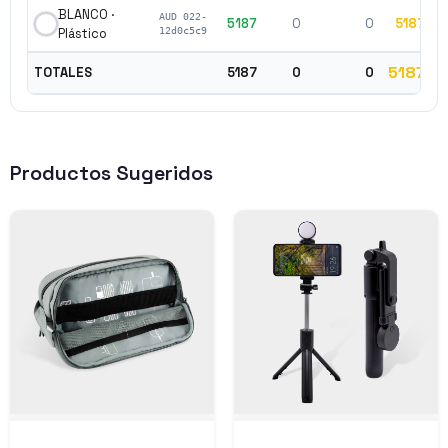
BLANCO ·
AUD 022-
5187
0
0
5187
$
Plástico
12d0c5c9
5187
TOTALES
5187
0
0
Productos Sugeridos