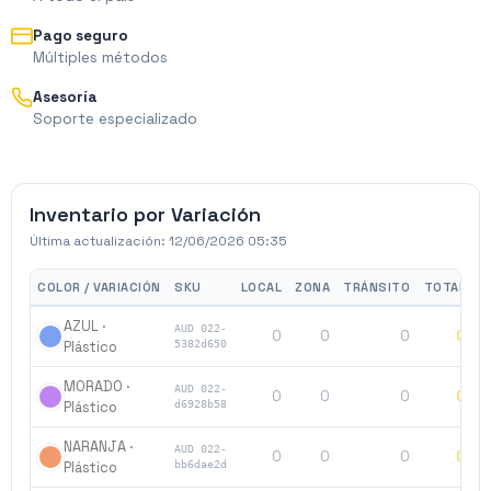
Pago seguro
Múltiples métodos
Asesoría
Soporte especializado
Inventario por Variación
Última actualización:
12/06/2026 05:35
COLOR / VARIACIÓN
SKU
LOCAL
ZONA
TRÁNSITO
TOTAL
AZUL ·
AUD 022-
0
0
0
0
Plástico
5382d650
MORADO ·
AUD 022-
0
0
0
0
Plástico
d6928b58
NARANJA ·
AUD 022-
0
0
0
0
Plástico
bb6dae2d