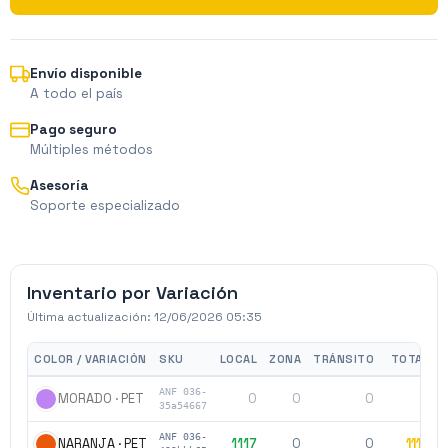
Envío disponible
A todo el país
Pago seguro
Múltiples métodos
Asesoría
Soporte especializado
Inventario por Variación
Última actualización:
12/06/2026 05:35
COLOR / VARIACIÓN
SKU
LOCAL
ZONA
TRÁNSITO
TOTAL
P
ANF 036-
0
0
0
0
MORADO · PET
35a54667
ANF 036-
1117
0
0
1117
NARANJA · PET