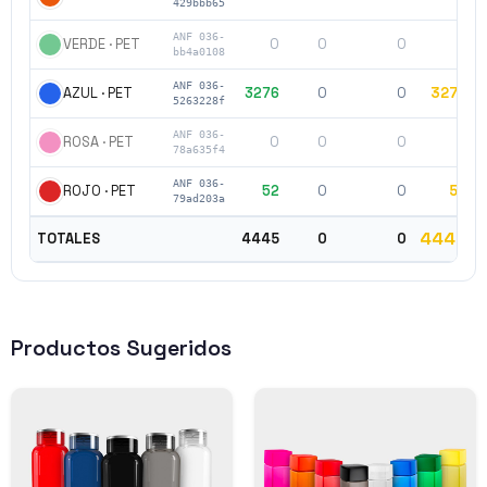
429bbb65
ANF 036-
0
0
0
0
VERDE · PET
bb4a0108
ANF 036-
3276
0
0
3276
AZUL · PET
5263228f
ANF 036-
0
0
0
0
ROSA · PET
78a635f4
ANF 036-
52
0
0
52
ROJO · PET
79ad203a
4445
TOTALES
4445
0
0
Productos Sugeridos