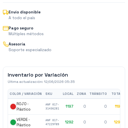
Envío disponible
A todo el país
Pago seguro
Múltiples métodos
Asesoría
Soporte especializado
Inventario por Variación
Última actualización:
12/06/2026 05:35
COLOR / VARIACIÓN
SKU
LOCAL
ZONA
TRÁNSITO
TOTAL
ROJO ·
ANF 017-
1197
0
0
1197
$
Plástico
31436281
VERDE ·
ANF 017-
1292
0
0
1292
$
Plástico
47229f89