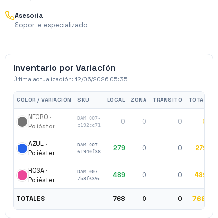
Asesoría
Soporte especializado
Inventario por Variación
Última actualización:
12/06/2026 05:35
COLOR / VARIACIÓN
SKU
LOCAL
ZONA
TRÁNSITO
TOTAL
NEGRO ·
DAM 007-
0
0
0
0
$
Poliéster
c192cc71
AZUL ·
DAM 007-
279
0
0
279
$
Poliéster
61940f38
ROSA ·
DAM 007-
489
0
0
489
$
Poliéster
7b8f639c
768
TOTALES
768
0
0