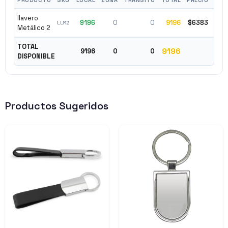
llavero
9196
0
0
9196
$6383
✓ D
LLM2
Metálico 2
TOTAL
9196
9196
0
0
DISPONIBLE
Productos Sugeridos