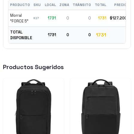
PRODUCTO
SKU
LOCAL
ZONA
TRÁNSITO
TOTAL
PRECIO
Morral
1731
0
0
1731
$127.200
K17
"FORCE 5"
TOTAL
1731
1731
0
0
DISPONIBLE
Productos Sugeridos