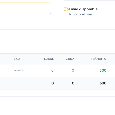
Envío disponible
A todo el país
SKU
LOCAL
ZONA
TRÁNSITO
0
0
300
VA-643
0
0
300