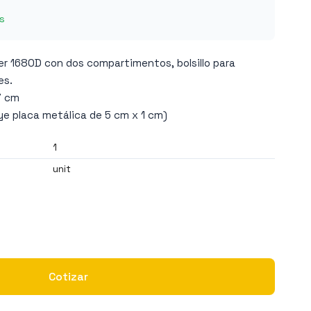
s
er 1680D con dos compartimentos, bolsillo para
es.
7 cm
uye placa metálica de 5 cm x 1 cm)
1
unit
Cotizar