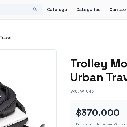
Catálogo
Categorías
Contac
Travel
Trolley M
Urban Tra
SKU:
VA-643
$370.000
Precio orientativo sin IVA y s