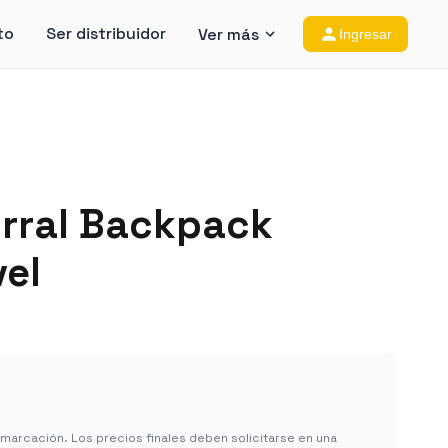
to
Ser distribuidor
Ver más
Ingresar
orral Backpack
vel
in marcación. Los precios finales deben solicitarse en una